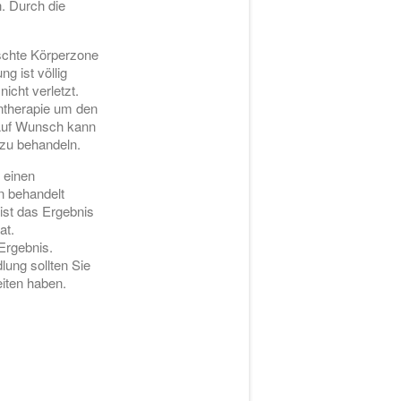
n. Durch die
schte Körperzone
g ist völlig
cht verletzt.
ntherapie um den
 Auf Wunsch kann
 zu behandeln.
 einen
n behandelt
ist das Ergebnis
at.
Ergebnis.
lung sollten Sie
eiten haben.