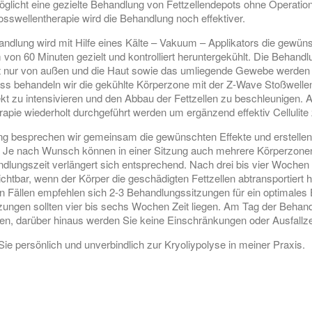
öglicht eine gezielte Behandlung von Fettzellendepots ohne Operatio
sswellentherapie wird die Behandlung noch effektiver.
ndlung wird mit Hilfe eines Kälte – Vakuum – Applikators die gewün
 von 60 Minuten gezielt und kontrolliert heruntergekühlt. Die Behandlun
t nur von außen und die Haut sowie das umliegende Gewebe werden ni
uss behandeln wir die gekühlte Körperzone mit der Z-Wave Stoßwelle
kt zu intensivieren und den Abbau der Fettzellen zu beschleunigen.
rapie wiederholt durchgeführt werden um ergänzend effektiv Cellulite
ng besprechen wir gemeinsam die gewünschten Effekte und erstellen
 Je nach Wunsch können in einer Sitzung auch mehrere Körperzone
dlungszeit verlängert sich entsprechend. Nach drei bis vier Wochen 
chtbar, wenn der Körper die geschädigten Fettzellen abtransportiert h
en Fällen empfehlen sich 2-3 Behandlungssitzungen für ein optimales 
ungen sollten vier bis sechs Wochen Zeit liegen. Am Tag der Behand
ten, darüber hinaus werden Sie keine Einschränkungen oder Ausfallz
Sie persönlich und unverbindlich zur Kryoliypolyse in meiner Praxis.