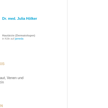
Dr. med. Julia Hölker
Hautärzte (Dermatologen)
in Köln auf
jameda
XIS
Haut, Venen und
zin
EN