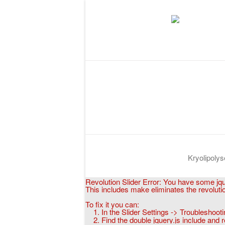
Kryolipolys
Revolution Slider Error: You have some jquer
This includes make eliminates the revolution
To fix it you can:
1. In the Slider Settings -> Troubleshooti
2. Find the double jquery.js include and r