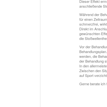
Dieser Effekt erm
anschließende Sto
Während der Beha
für einen Zeitraum
schmerzfrei, wirk
Direkt im Anschl
gewünschten Effe
die Stoßwellenthe
Vor der Behandlu
Behandlungsplan.
werden, die Behan
der Behandlung si
In den allermeist
Zwischen den Sitz
auf Sport verzich
Gerne berate ich 