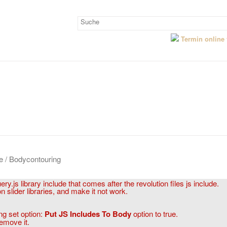
Termin online
e / Bodycontouring
y.js library include that comes after the revolution files js include.
 slider libraries, and make it not work.
ng set option:
Put JS Includes To Body
option to true.
emove it.