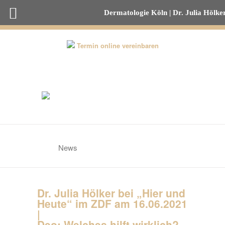
Dermatologie Köln | Dr. Julia Hölke
0221-82 00 53 50
Termin online vereinbaren
News
Dr. Julia Hölker bei „Hier und
Heute“ im ZDF am 16.06.2021
|
Deo: Welches hilft wirklich?